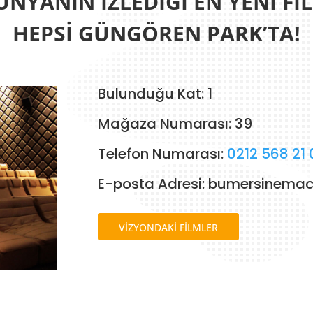
NYANIN İZLEDİĞİ EN YENİ F
HEPSİ GÜNGÖREN PARK’TA!
Bulunduğu Kat: 1
Mağaza Numarası: 39
Telefon Numarası:
0212 568 21 
E-posta Adresi: bumersinema
VİZYONDAKİ FİLMLER