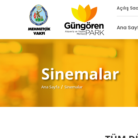
Açılış Saa
Ana Say
Sinemalar
Ana Sayfa
Sinemalar