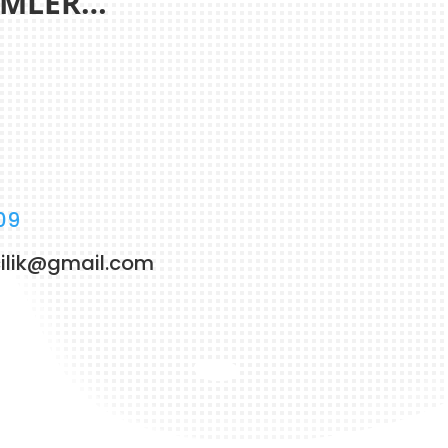
İLMLER…
09
cilik@gmail.com