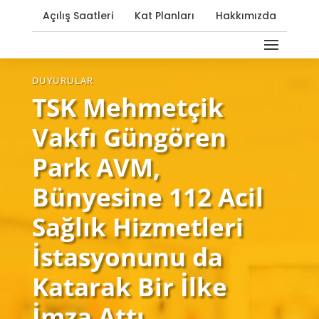
Açılış Saatleri
Kat Planları
Hakkımızda
DUYURULAR
TSK Mehmetçik
Vakfı Güngören
Park AVM,
Bünyesine 112 Acil
Sağlık Hizmetleri
İstasyonunu da
Katarak Bir İlke
İmza Attı.