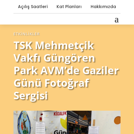
Açılış Saatleri
Kat Planları
Hakkımızda
ETKINLIKLER
TSK Mehmetçik
Vakfı Güngören
Park AVM’de Gaziler
Günü Fotoğraf
Sergisi